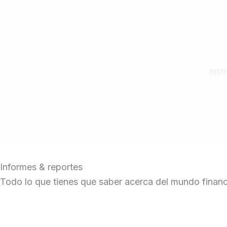
Skip
to
content
INST
Informes & reportes
Todo lo que tienes que saber acerca del mundo financ