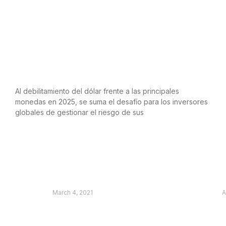
Inversores Globales: la desafiante
dinámica de la deuda y su impacto en
los mercados
Al debilitamiento del dólar frente a las principales
monedas en 2025, se suma el desafío para los inversores
globales de gestionar el riesgo de sus
LEER MÁS
Radar Brasil | Febrero 2021
March 4, 2021
A
Leer màs »
L