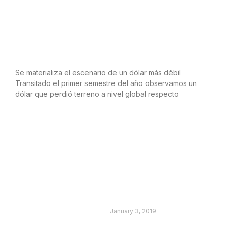
Un dólar depreciado marcó el rumbo
de los mercados globales
Se materializa el escenario de un dólar más débil
Transitado el primer semestre del año observamos un
dólar que perdió terreno a nivel global respecto
LEER MÁS
 y Economía
RB – Los desafíos de
Bolsonaro antes de asumir
January 3, 2019