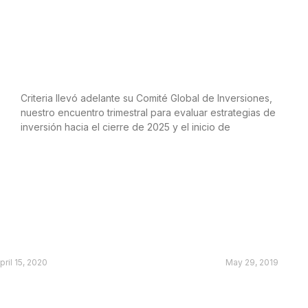
Inversiones globales: Todo marcha de
acuerdo con el plan de Trump
Criteria llevó adelante su Comité Global de Inversiones,
nuestro encuentro trimestral para evaluar estrategias de
inversión hacia el cierre de 2025 y el inicio de
LEER MÁS
Radar Brasil | Abril 2020
RB – Política
pril 15, 2020
May 29, 2019
eer màs »
Leer màs »