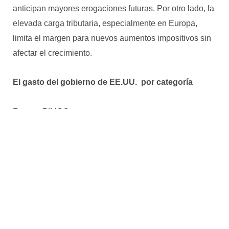
anticipan mayores erogaciones futuras. Por otro lado, la
elevada carga tributaria, especialmente en Europa,
limita el margen para nuevos aumentos impositivos sin
afectar el crecimiento.
El gasto del gobierno de EE.UU. por categoría
Fuente: PIMCO
Sin ajustes de gasto, los déficits elevados y el
“empinamiento” de las curvas de deuda soberana
seguirán siendo la norma. Con rendimientos a 30 años
en máximos de varias décadas y un desequilibrio entre
oferta y demanda de bonos globales, la presión sobre el
déficit presupuestario se mantendrá alta, donde la prima
de riesgo a largo plazo es el reflejo de esa