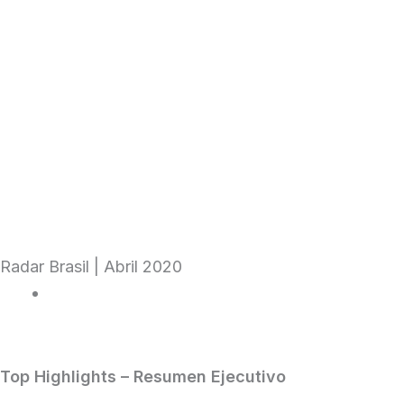
Skip
to
content
Institucional
Radar Brasil
Radar Brasil | Abril 2020
|
April 15, 2020
Top Highlights – Resumen Ejecutivo