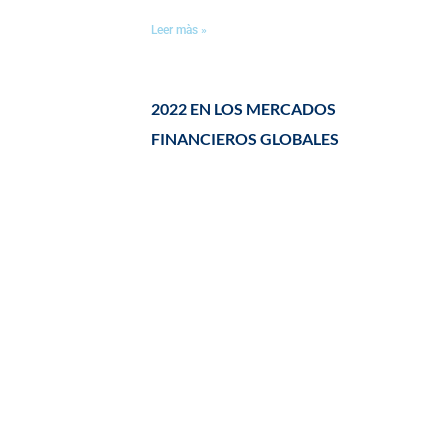
Leer màs »
2022 EN LOS MERCADOS
FINANCIEROS GLOBALES
January 3, 2023
Leer màs »
JULIO 2022 EN LOS MERCADOS
GLOBALES￼
August 2, 2022
Leer màs »
SEPTIEMBRE 2021 EN LOS MERCADOS
FINANCIEROS GLOBALES