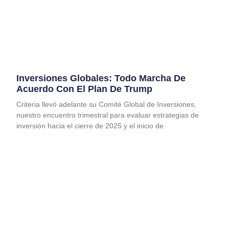
Inversiones Globales: Todo Marcha De
Acuerdo Con El Plan De Trump
Criteria llevó adelante su Comité Global de Inversiones,
nuestro encuentro trimestral para evaluar estrategias de
inversión hacia el cierre de 2025 y el inicio de
Leer Más
RB – ECONOMÍA Y LA TASA SELIC
July 10, 2019
Leer màs »