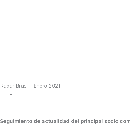
Skip
to
content
Institucional
Radar Brasil
Radar Brasil | Enero 2021
|
January 26, 2021
Seguimiento de actualidad del principal socio com