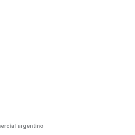
Informes & Reportes
Asesores Financieros
Pro
ercial argentino