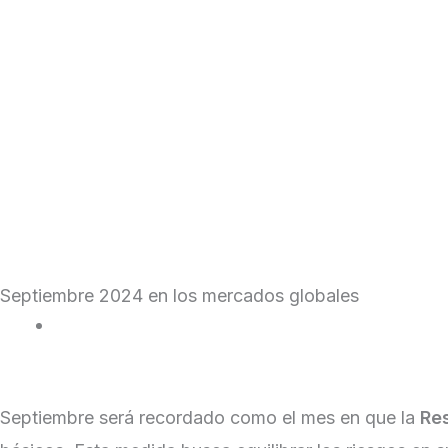
Skip
to
content
Institucional
Cotizaciones y Mercados
Septiembre 2024 en los mercados globales
|
October 7, 2024
Septiembre será recordado como el mes en que la
Re