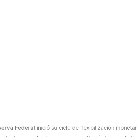
Informes & Reportes
Asesores Financieros
Pro
serva Federal
inició su ciclo de flexibilización moneta