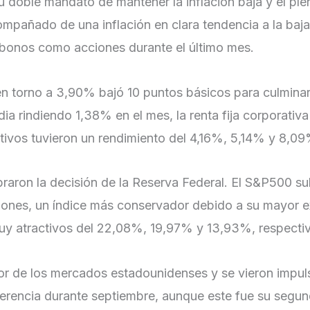
su doble mandato de mantener la inflación baja y el p
compañado de una inflación en clara tendencia a la baj
n bonos como acciones durante el último mes.
 en torno a 3,90% bajó 10 puntos básicos para culmina
a rindiendo 1,38% en el mes, la renta fija corporativ
ctivos tuvieron un rendimiento del 4,16%, 5,14% y 8,0
raron la decisión de la Reserva Federal. El S&P500 su
Jones, un índice más conservador debido a su mayor ex
muy atractivos del 22,08%, 19,97% y 13,93%, respecti
or de los mercados estadounidenses y se vieron impul
eferencia durante septiembre, aunque este fue su segu