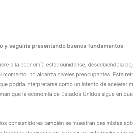
o y seguiría presentando buenos fundamentos
refiere a la economía estadounidense, describiéndola 
l momento, no alcanza niveles preocupantes. Este retro
que podría interpretarse como un intento de acelerar 
irman que la economía de Estados Unidos sigue en bue
 los consumidores también se muestran pesimistas sobr
 territorio de expansión, a pesar de este pesimismo g