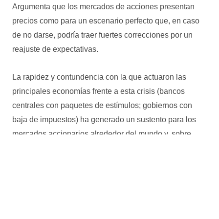
Argumenta que los mercados de acciones presentan
precios como para un escenario perfecto que, en caso
de no darse, podría traer fuertes correcciones por un
reajuste de expectativas.
La rapidez y contundencia con la que actuaron las
principales economías frente a esta crisis (bancos
centrales con paquetes de estímulos; gobiernos con
baja de impuestos) ha generado un sustento para los
mercados accionarios alrededor del mundo y, sobre
todo, para las acciones de Estados Unidos. Mientras
que las acciones monetarias pueden ser categorizadas
como “permanentes” (por su posibilidad de imprimir de
dinero), las políticas fiscales tienen fecha de
vencimiento.