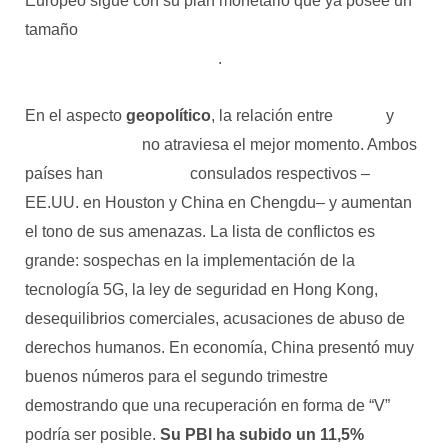
Europeo sigue con su plan monetario que ya posee un
tamaño
EUR 1,35 trillones para comprar tanto deuda
corporativa como soberana
.
En el aspecto
geopolítico
, la relación entre
China
y
Estados Unidos
no atraviesa el mejor momento. Ambos
países han
desalojado
consulados respectivos –
EE.UU. en Houston y China en Chengdu– y aumentan
el tono de sus amenazas. La lista de conflictos es
grande: sospechas en la implementación de la
tecnología 5G, la ley de seguridad en Hong Kong,
desequilibrios comerciales, acusaciones de abuso de
derechos humanos. En economía, China presentó muy
buenos números para el segundo trimestre
demostrando que una recuperación en forma de “V”
podría ser posible.
Su PBI ha subido un 11,5%