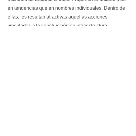
en tendencias que en nombres individuales. Dentro de
ellas, les resultan atractivas aquellas acciones
vinculadas a la construcción de infraestructura
relacionadas a los centros de datos para equipos de
inteligencia artificial.
Por otro lado, apuntan que los mercados privados
vienen siendo una pata fundamental de financiamiento
para las empresas relacionadas con inteligencia
artificial y esperan que continúe esta tendencia. Por
ello, recomiendan invertir en acciones privadas aunque
siendo selectivos.
Por último, aclaran que el dinamismo y la flexibilidad
serán claves en este 2025 para comprender en qué