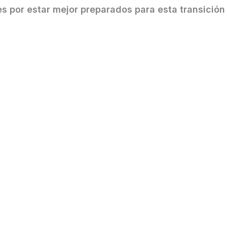
s por estar mejor preparados para esta transición
pacto en los mercados
rump