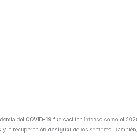
Informes & Reportes
Asesores Financieros
Pro
ndemia del
COVID-19
fue casi tan intenso como el 202
s
y la recuperación
desigual
de los sectores. También