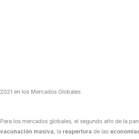
Skip
to
content
Institucional
Cotizaciones y Mercados
2021 en los Mercados Globales
|
January 4, 2022
Para los mercados globales, el segundo año de la pa
vacunación
masiva
, la
reapertura
de las
economía