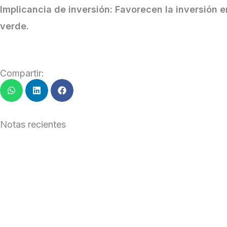
Implicancia de inversión:
Favorecen la inversión e
verde.
Compartir:
Notas recientes
Inversores
Leer Más »
Inversione
Leer Más »
Un dólar d
Leer Más »