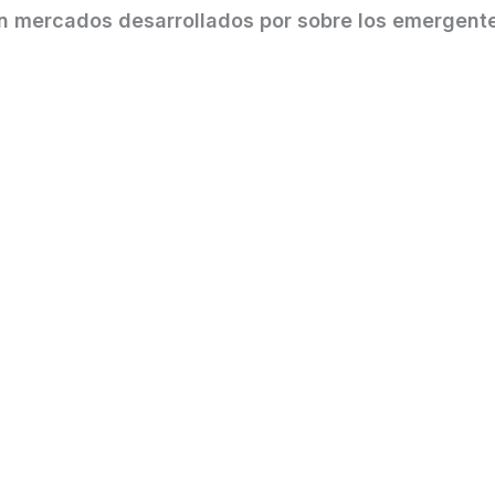
n mercados desarrollados por sobre los emergente
 Globales: la desafiante dinámica de la deuda y su im
s globales: Todo marcha de acuerdo con el plan de T
epreciado marcó el rumbo de los mercados globales