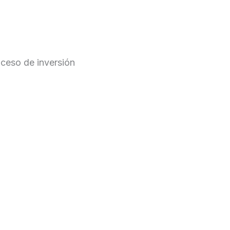
ceso de inversión
Contacto
Un dólar depreciado marcó el rumbo de los