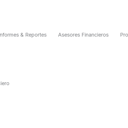
Informes & Reportes
Asesores Financieros
Pro
iero
Inversiones globales: Todo marcha de acuerdo