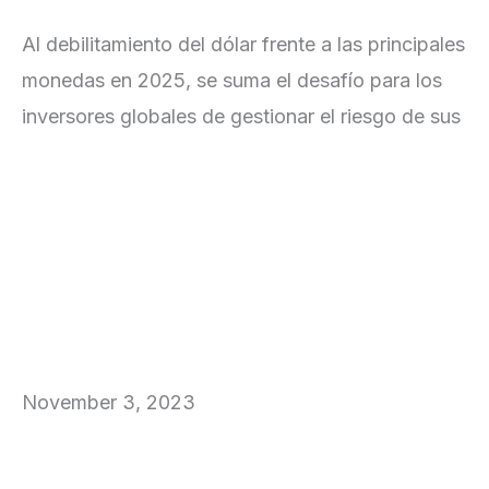
deuda y su impacto en los mercados
Al debilitamiento del dólar frente a las principales
monedas en 2025, se suma el desafío para los
inversores globales de gestionar el riesgo de sus
Leer más
Octubre 2023 en los mercados
globales
November 3, 2023
Leer màs »