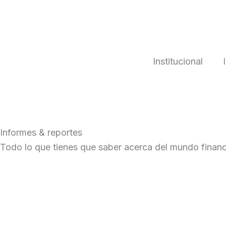
Skip
to
content
Institucional
Informes & reportes
Todo lo que tienes que saber acerca del mundo financ
Inversores Globales: la desafiante dinámica de la