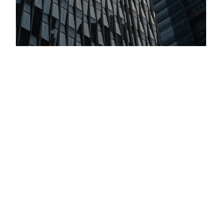
Inversiones Globales: Todo Marcha De
Acuerdo Con El Plan De Trump
Criteria llevó adelante su Comité Global de Inversiones,
nuestro encuentro trimestral para evaluar estrategias de
inversión hacia el cierre de 2025 y el inicio de