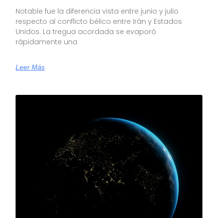
Notable fue la diferencia vista entre junio y julio
respecto al conflicto bélico entre Irán y Estados
Unidos. La tregua acordada se evaporó
rápidamente una
Leer Más