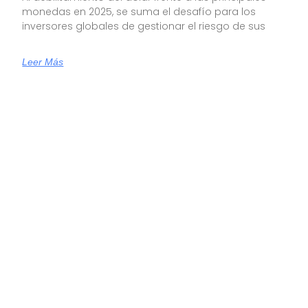
monedas en 2025, se suma el desafío para los
inversores globales de gestionar el riesgo de sus
Leer Más
Inversiones Globales: Todo Marcha De
Acuerdo Con El Plan De Trump
Criteria llevó adelante su Comité Global de