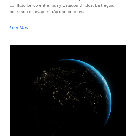
conflicto bélico entre Irán y Estados Unidos. La tregua
acordada se evaporó rápidamente una
Leer Más