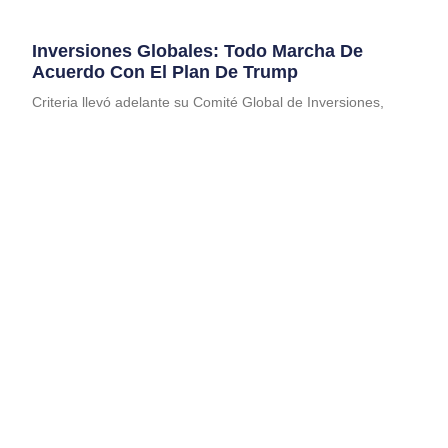
Inversiones Globales: Todo Marcha De
Acuerdo Con El Plan De Trump
Criteria llevó adelante su Comité Global de Inversiones,
nuestro encuentro trimestral para evaluar estrategias de
inversión hacia el cierre de 2025 y el inicio de
Leer Más
OCTUBRE EN LOS MERCADOS GLOBALES
November 3, 2020
Leer màs »
RADAR BRASIL
November 2, 2020
Leer màs »