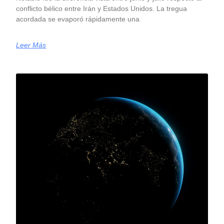
conflicto bélico entre Irán y Estados Unidos. La tregua
acordada se evaporó rápidamente una
Leer Más