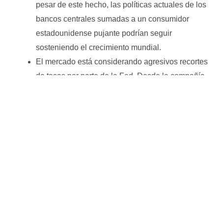
pesar de este hecho, las políticas actuales de los
bancos centrales sumadas a un consumidor
estadounidense pujante podrían seguir
sosteniendo el crecimiento mundial.
El mercado está considerando agresivos recortes
de tasas por parte de la Fed. Desde la compañía
sostienen que existirán recortes, aunque no
tantos.
Las recientes tensiones en Medio Oriente
podrían impactar negativamente en las cadenas
de suministros, aumentando los precios y
generando aumentos inflacionarios indeseados.
Frente a este contexto, recomiendan mantener un
riesgo acotado en cartera. Sólo recomiendan invertir
en acciones norteamericanas y son negativos con