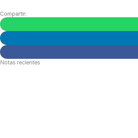
Compartir:
Notas recientes
Julio 2026
Leer Más »
Inversores
Leer Más »
Inversione
Leer Más »
Un dólar d