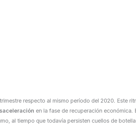
Informes & Reportes
Asesores Financieros
Pro
Institucional
Informes & Reportes
trimestre respecto al mismo período del 2020. Este ri
saceleración
en la fase de recuperación económica. E
mo, al tiempo que todavía persisten cuellos de botella