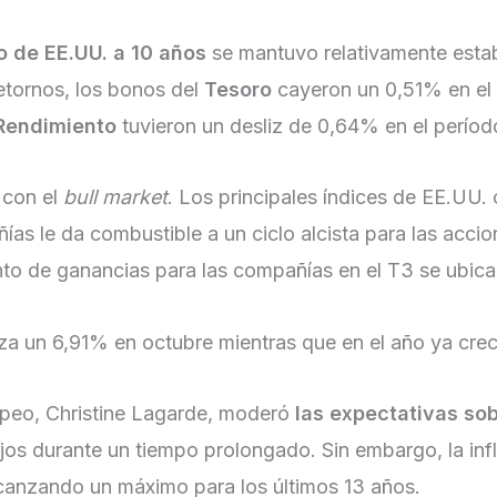
o de EE.UU. a 10 años
se mantuvo relativamente estab
etornos, los bonos del
Tesoro
cayeron un 0,51% en el
 Rendimiento
tuvieron un desliz de 0,64% en el períod
 con el
bull market
. Los principales índices de EE.UU.
as le da combustible a un ciclo alcista para las acci
nto de ganancias para las compañías en el T3 se ubica
nza un 6,91% en octubre mientras que en el año ya cr
uropeo, Christine Lagarde, moderó
las expectativas sob
ajos durante un tiempo prolongado. Sin embargo, la in
canzando un máximo para los últimos 13 años.