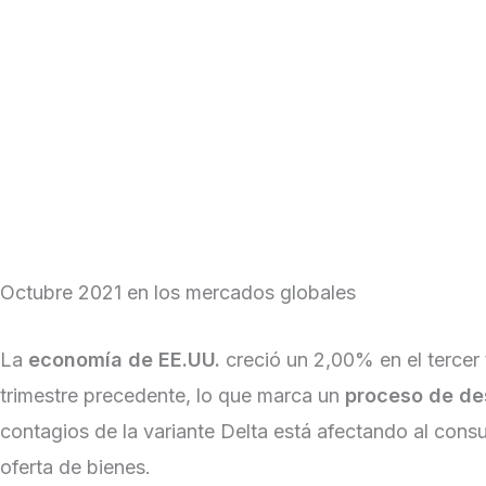
Skip
to
Institucional
content
Contacto
Contacto
Cotizaciones y Mercados
Octubre 2021 en los mercados globales
|
November 2, 2021
La
economía de EE.UU.
creció un 2,00% en el tercer 
trimestre precedente, lo que marca un
proceso de de
contagios de la variante Delta está afectando al consu
oferta de bienes.