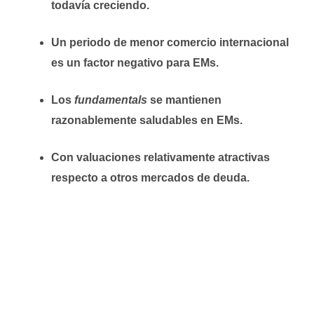
todavía creciendo.
Un periodo de menor comercio internacional
es un factor negativo para EMs.
Los
fundamentals
se mantienen
razonablemente saludables en EMs.
Con valuaciones relativamente atractivas
respecto a otros mercados de deuda.
Una reducción en las tensiones de comercio
podría ser un catalizador para EMs.
Rentabilidad acumulada JP Morgan ELMI+ y
rendimiento real medio EE.UU. vs. Emergentes