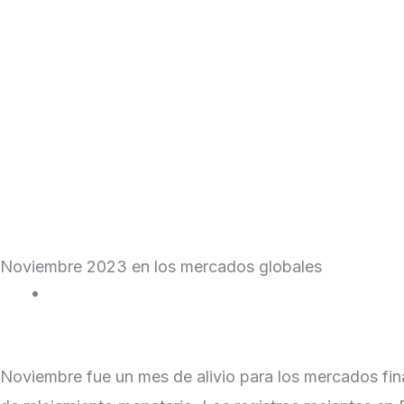
Skip
to
content
Institucional
Cotizaciones y Mercados
Noviembre 2023 en los mercados globales
|
December 4, 2023
Noviembre fue un mes de alivio para los mercados fina