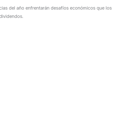
ancias del año enfrentarán desafíos económicos que los
dividendos.
uda y su impacto en los mercados