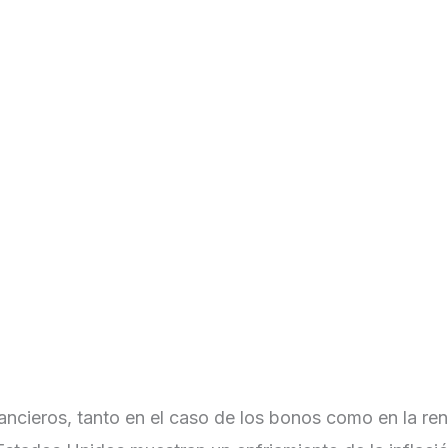
Informes & Reportes
Asesores Financieros
Pro
ncieros, tanto en el caso de los bonos como en la ren