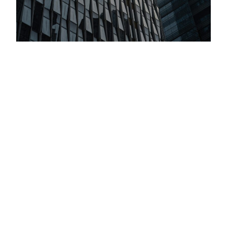
Inversiones Globales: Todo Marcha De
Acuerdo Con El Plan De Trump
Criteria llevó adelante su Comité Global de Inversiones,
nuestro encuentro trimestral para evaluar estrategias de
inversión hacia el cierre de 2025 y el inicio de