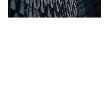
Inversiones Globales: Todo Marcha De
Acuerdo Con El Plan De Trump
Criteria llevó adelante su Comité Global de Inversiones,
nuestro encuentro trimestral para evaluar estrategias de
inversión hacia el cierre de 2025 y el inicio de