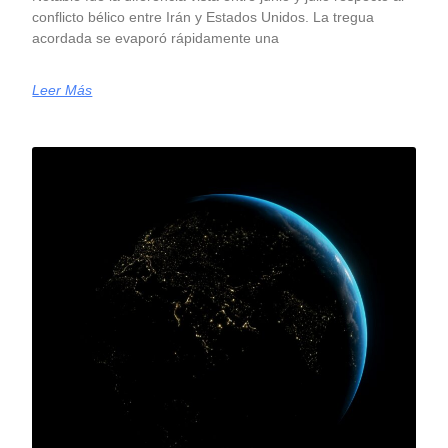
conflicto bélico entre Irán y Estados Unidos. La tregua
acordada se evaporó rápidamente una
Leer Más