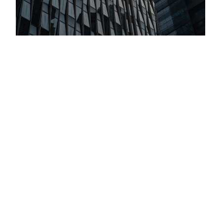
Inversiones Globales: Todo Marcha De
Acuerdo Con El Plan De Trump
Criteria llevó adelante su Comité Global de Inversiones,
nuestro encuentro trimestral para evaluar estrategias de
inversión hacia el cierre de 2025 y el inicio de