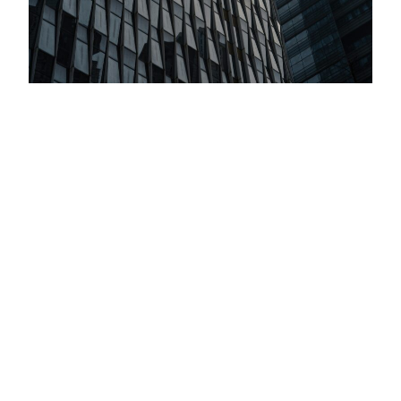
Inversiones Globales: Todo Marcha De
Acuerdo Con El Plan De Trump
Criteria llevó adelante su Comité Global de Inversiones,
nuestro encuentro trimestral para evaluar estrategias de
inversión hacia el cierre de 2025 y el inicio de