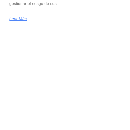
gestionar el riesgo de sus
Leer Más
Inversiones Globales: Todo Marcha De
Acuerdo Con El Plan De Trump
Criteria llevó adelante su Comité Global de Inversiones,
nuestro encuentro trimestral para evaluar estrategias de