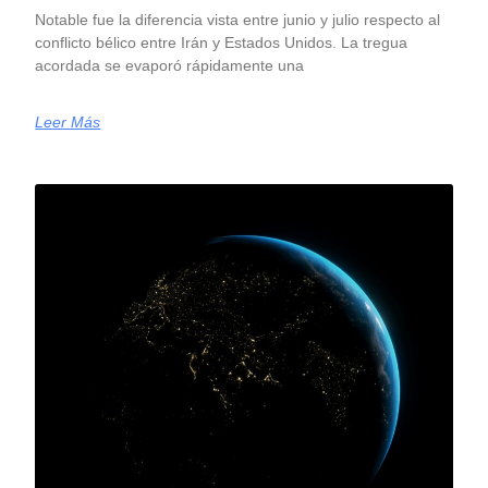
Notable fue la diferencia vista entre junio y julio respecto al
conflicto bélico entre Irán y Estados Unidos. La tregua
acordada se evaporó rápidamente una
Leer Más