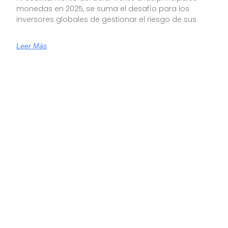
monedas en 2025, se suma el desafío para los
inversores globales de gestionar el riesgo de sus
Leer Más
Inversiones Globales: Todo Marcha De
Acuerdo Con El Plan De Trump
Criteria llevó adelante su Comité Global de