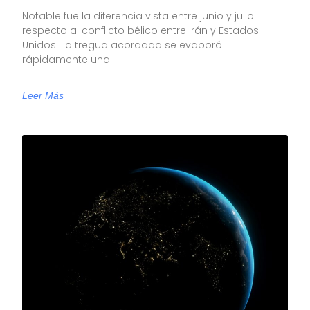
Notable fue la diferencia vista entre junio y julio
respecto al conflicto bélico entre Irán y Estados
Unidos. La tregua acordada se evaporó
rápidamente una
Leer Más