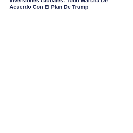
Inversiones Globales: Todo Marcha De
Acuerdo Con El Plan De Trump
Criteria llevó adelante su Comité Global de Inversiones,
nuestro encuentro trimestral para evaluar estrategias de
inversión hacia el cierre de 2025 y el inicio de
Leer Más
FEBRERO 2025 EN LOS MERCADOS
GLOBALES
March 7, 2025
Leer màs »
FEBRERO 2022 EN LOS MERCADOS
GLOBALES￼
March 2, 2022