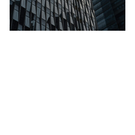
Inversiones Globales: Todo Marcha De
Acuerdo Con El Plan De Trump
Criteria llevó adelante su Comité Global de Inversiones,
nuestro encuentro trimestral para evaluar estrategias de
inversión hacia el cierre de 2025 y el inicio de