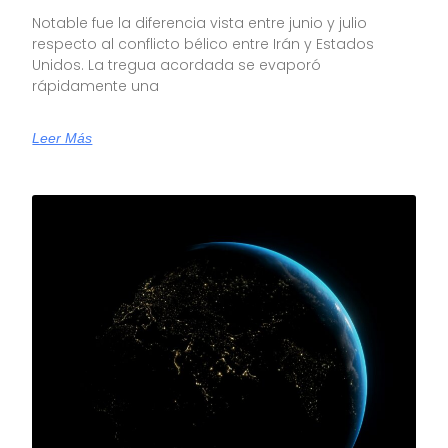
Notable fue la diferencia vista entre junio y julio
respecto al conflicto bélico entre Irán y Estados
Unidos. La tregua acordada se evaporó
rápidamente una
Leer Más