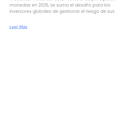
monedas en 2025, se suma el desafío para los
inversores globales de gestionar el riesgo de sus
Leer Más
Inversiones Globales: Todo Marcha De
Acuerdo Con El Plan De Trump
Criteria llevó adelante su Comité Global de