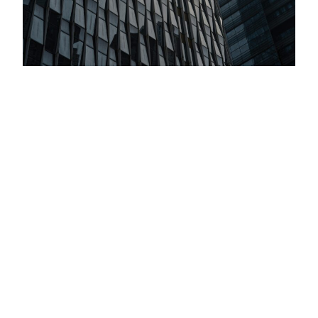
Inversiones Globales: Todo Marcha De
Acuerdo Con El Plan De Trump
Criteria llevó adelante su Comité Global de Inversiones,
nuestro encuentro trimestral para evaluar estrategias de
inversión hacia el cierre de 2025 y el inicio de